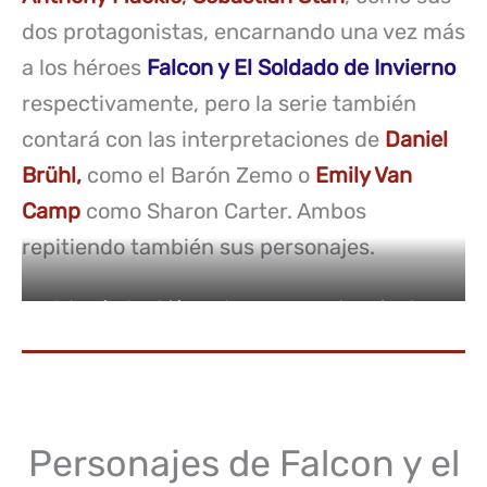
dos protagonistas, encarnando una vez más
a los héroes
Falcon y El Soldado de Invierno
respectivamente, pero la serie también
contará con las interpretaciones de
Daniel
Brühl,
como el Barón Zemo o
Emily Van
Camp
como Sharon Carter. Ambos
repitiendo también sus personajes.
Además, también podremos ver a otro miembro
clásico del MCU como es
James «Rhodey» Rhodes
/ War Machine
, interpretado una vez más por
Don
Cheadle.
Personajes de Falcon y el