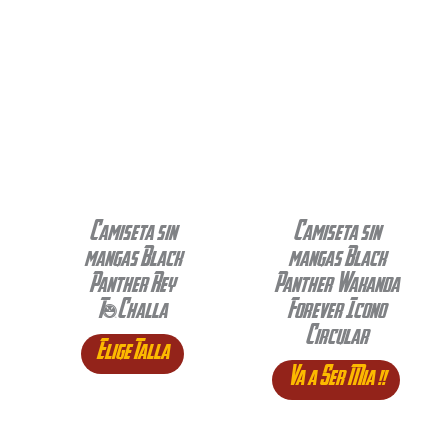
Camiseta sin
Camiseta sin
mangas Black
mangas Black
Panther Rey
Panther Wakanda
T’Challa
Forever Icono
Circular
Elige Talla
Va a Ser Mia !!