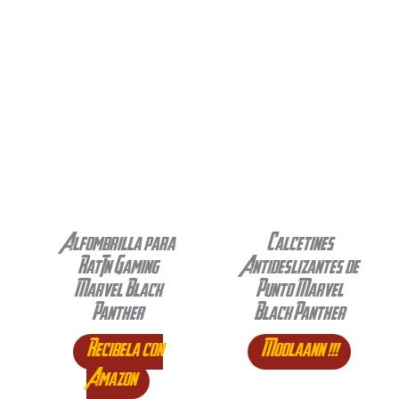
Alfombrilla para
Calcetines
Ratón Gaming
Antideslizantes de
Marvel Black
Punto Marvel
Panther
Black Panther
Recibela con
Moolaann !!!
Amazon