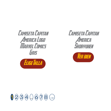
Camiseta Capitan
Camiseta Capitan
America Logo
America
Marvel Comics
Shoryuken
Gris
Ver bien
Elige Talla
1
2
3
4
…
6
7
8
→