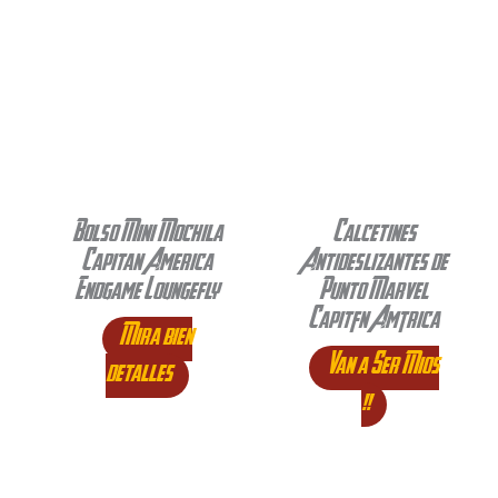
Bolso Mini Mochila
Calcetines
Capitan America
Antideslizantes de
Endgame Loungefly
Punto Marvel
Capitán América
Mira bien
Van a Ser Mios
detalles
!!