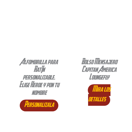
Alfombrilla para
Bolso Mensajero
Ratón
Capitan America
personalizable.
Loungefly
Elige Heroe y pon tu
Mira los
nombre
detalles
Personalizala