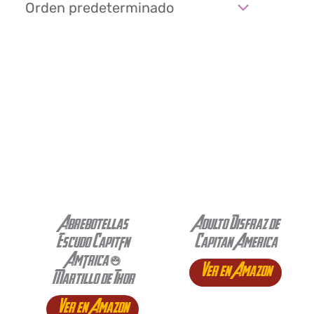
Abrebotellas
Adulto Disfraz de
Escudo Capitán
Capitan America
América +
Ver en Amazon
Martillo de Thor
Ver en Amazon