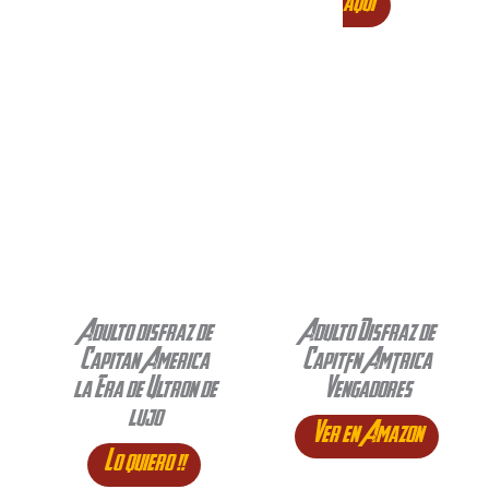
aqui
Adulto disfraz de
Adulto Disfraz de
Capitan America
Capitán América
la Era de Ultron de
Vengadores
lujo
Ver en Amazon
Lo quiero !!