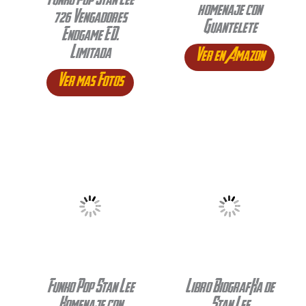
Funko Pop Stan Lee
homenaje con
726 Vengadores
Guantelete
Endgame ED.
Limitada
Ver en Amazon
Ver mas Fotos
Funko Pop Stan Lee
Libro Biografía de