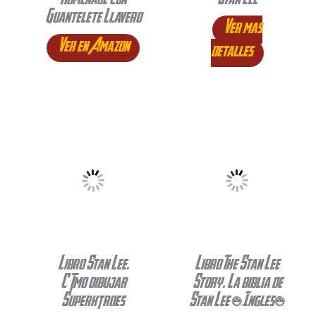
Homenaje con
Stan Lee
Guantelete Llavero
Ver mas
Ver en Amazon
detalles
Libro Stan Lee.
Libro The Stan Lee
Cómo dibujar
Story. La biblia de
Superhéroes
Stan Lee (Ingles)