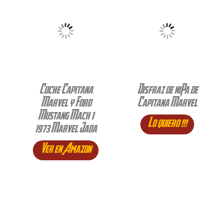
Coche Capitana
Disfraz de niña de
Marvel y Ford
Capitana Marvel
Mustang Mach 1
Lo quiero !!!
1973 Marvel Jada
Ver en Amazon