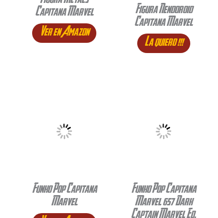
Figura Metals
Figura Nendoroid
Capitana Marvel
Capitana Marvel
Ver en Amazon
La quiero !!!
Funko Pop Capitana
Funko Pop Capitana
Marvel
Marvel 657 Dark
Captain Marvel Ed.