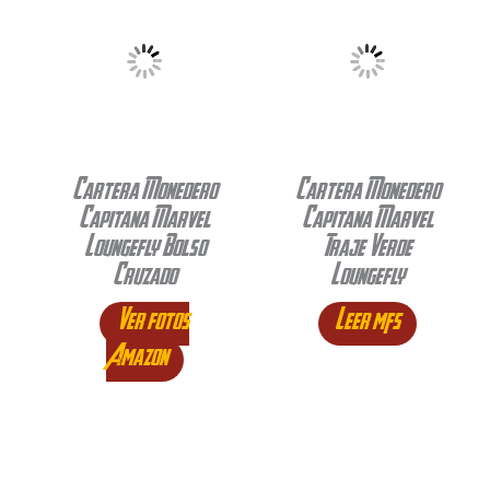
Cartera Monedero
Cartera Monedero
Capitana Marvel
Capitana Marvel
Loungefly Bolso
Traje Verde
Cruzado
Loungefly
Ver fotos
Leer más
Amazon