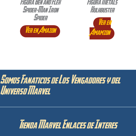
Figura Ben and Flex
Figura Metals
Spider-Man Iron
Hulkbuster
Spider
Ver en
Ver en Amazon
Amamzon
Somos Fanaticos de Los Vengadores y del
Universo Marvel
Tienda Marvel Enlaces de Interes