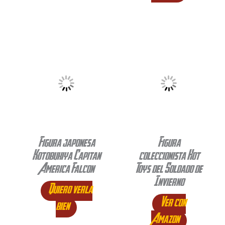
Figura japonesa
Figura
Kotobukiya Capitan
coleccionista Hot
America Falcon
Toys del Soldado de
Invierno
Quiero verla
Ver con
bien
Amazon