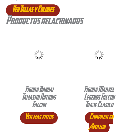
Ver Tallas y Colores
Productos relacionados
Figura Bandai
Figura Marvel
Tamashii Nations
Legends Falcon
Falcon
Traje Clasico
Ver mas fotos
Comprar en
Amazon