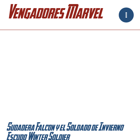
Ir
Vengadores Marvel
al
contenido
Sudadera Falcon y el Soldado de Invierno
Escudo Winter Soldier