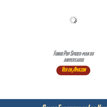
Funko Pop Spider-man 80
aniversario
Ver en Amazon