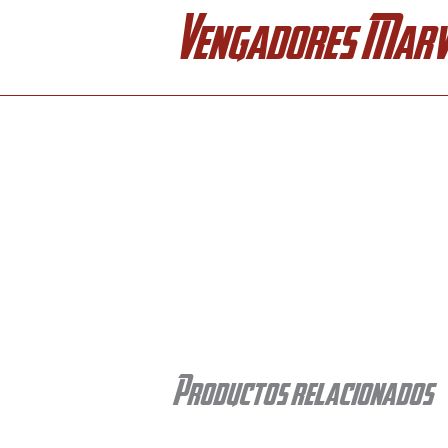
Ir
Vengadores Marv
al
contenido
Productos relacionados