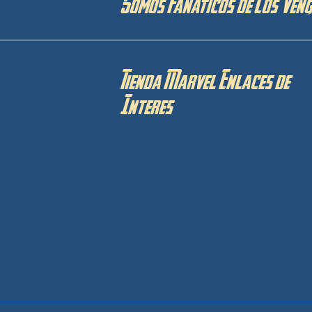
Somos Fanaticos de Los Ven
Tienda Marvel Enlaces de
Interes
Privacidad y Cookies
Aviso Legal