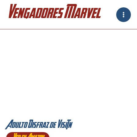
Ir
Vengadores Marvel
al
contenido
Adulto Disfraz de Visión