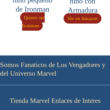
niño con
de Ironman
Armadura
Quiero ser
Ver en Amazon
Ironman
Somos Fanaticos de Los Vengadores y
del Universo Marvel
Tienda Marvel Enlaces de Interes
Privacidad y Cookies