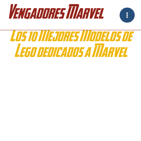
Ir
Vengadores Marvel
al
contenido
Los 10 Mejores Modelos de
Lego dedicados a Marvel