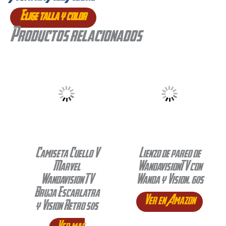
Elige talla y color
Productos relacionados
Camiseta Cuello V
Lienzo de pared de
Marvel
WandavisionTV con
Wandavision TV
Wanda y Vision. 60s
Bruja Escarlatra
Ver en Amazon
y Vision Retro 50s