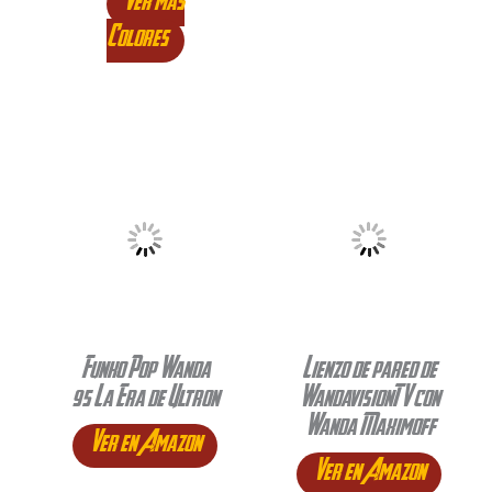
Ver mas
Colores
Funko Pop Wanda
Lienzo de pared de
95 La Era de Ultron
WandavisionTV con
Wanda Maximoff
Ver en Amazon
Ver en Amazon