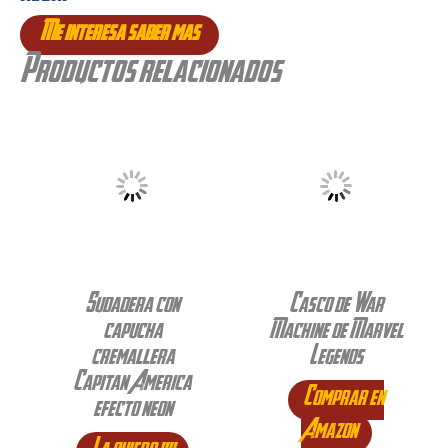
Me interesa saber mas
Productos relacionados
Sudadera con
Casco de War
capucha
Machine de Marvel
cremallera
Legends
Capitan America
Comprar en
efecto neon
Amazon