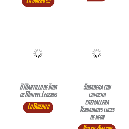
La quiero !!!!
D Martillo de Thor
Sudadera con
de Marvel Legends
capucha
cremallera
Lo Quiero !!
Vengadores luces
de neon