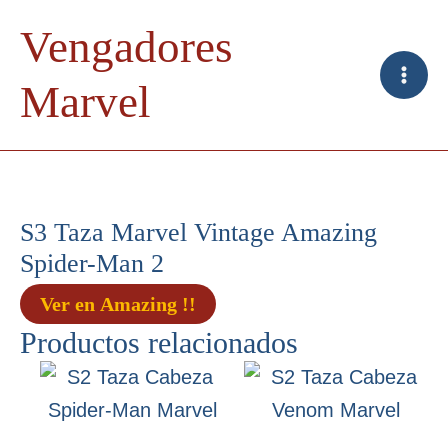
Ir
Vengadores
al
contenido
Marvel
S3 Taza Marvel Vintage Amazing
Spider-Man 2
Ver en Amazing !!
Productos relacionados