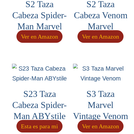
S2 Taza
S2 Taza
Cabeza Spider-
Cabeza Venom
Man Marvel
Marvel
Ver en Amazon
Ver en Amazon
S23 Taza
S3 Taza
Cabeza Spider-
Marvel
Man ABYstile
Vintage Venom
Esta es para mi
Ver en Amazon