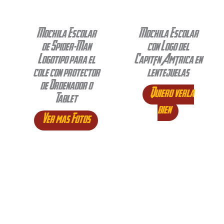
Mochila Escolar
Mochila Escolar
de Spider-Man
con Logo del
Logotipo para el
Capitán América en
cole con protector
lentejuelas
de Ordenador o
Quiero verla
Tablet
bien
Ver mas Fotos