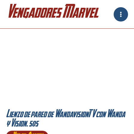
Ir
Vengadores Marvel
al
contenido
Lienzo de pared de WandavisionTV con Wanda
y Vision. 50s