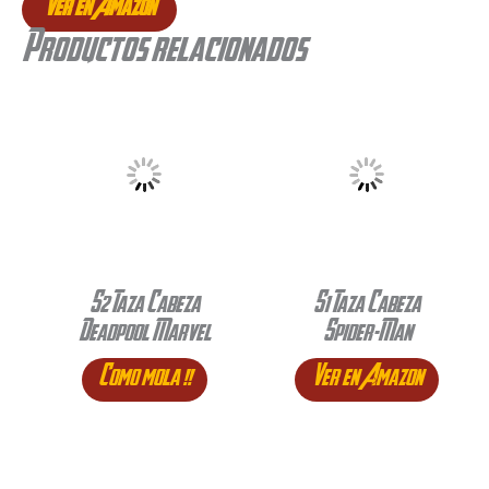
Ver en Amazon
Productos relacionados
S2 Taza Cabeza
S1 Taza Cabeza
Deadpool Marvel
Spider-Man
Como mola !!
Ver en Amazon