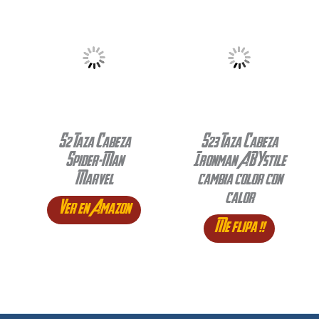
S2 Taza Cabeza
S23 Taza Cabeza
Spider-Man
Ironman ABYstile
Marvel
cambia color con
calor
Ver en Amazon
Me flipa !!