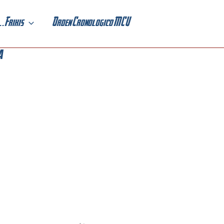
. . Frikis
Orden Cronologico MCU
a