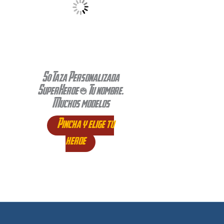
S0 Taza Personalizada
SuperHeroe + Tu nombre.
Muchos modelos
Pincha y elige tu
heroe