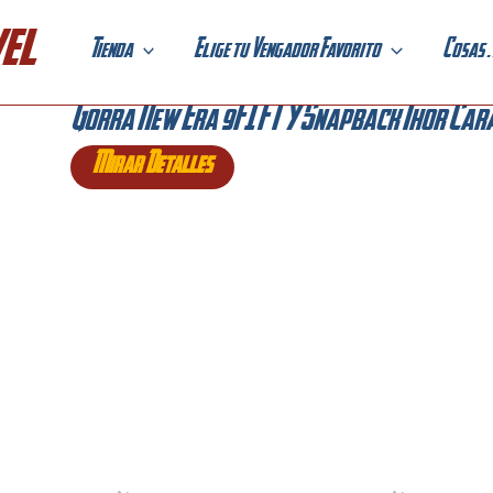
el
Tienda
Elige tu Vengador Favorito
Cosas . 
Gorra New Era 9FIFTY Snapback Thor Car
Mirar Detalles