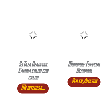
S5 Taza Deadpool
Monopoly Especial
Cambia color con
Deadpool
calor
Ver en Amazon
Me interesa...