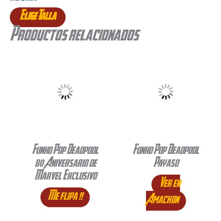
Elige Talla
Productos relacionados
Funko Pop Deadpool
Funko Pop Deadpool
80 Aniversario de
Payaso
Marvel Exclusivo
Ver en
Me flipa !!
Amachon