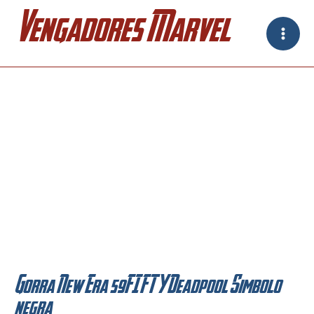
Ir
Vengadores Marvel
al
contenido
Gorra New Era 59FIFTY Deadpool Simbolo
negra