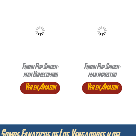
Funko Pop Spider-
Funko Pop Spider-
man Homecoming
man impostor
Ver en Amazon
Ver en Amazon