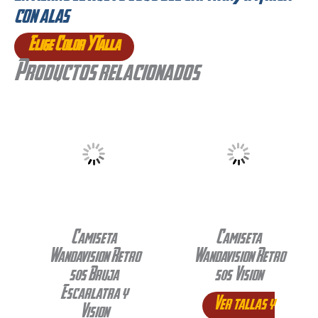
con alas
Elige Color Y Talla
Productos relacionados
Camiseta
Camiseta
Wandavision Retro
Wandavision Retro
50s Bruja
50s Vision
Escarlatra y
Ver tallas y
Vision