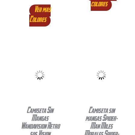
colores
Ver mas
Colores
Camiseta Sin
Camiseta sin
Mangas
mangas Spider-
Wandavision Retro
Man Miles