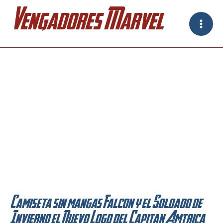
Ir
Vengadores Marvel
al
contenido
Camiseta sin mangas Falcon y el Soldado de
Invierno el Nuevo Logo del Capitan América