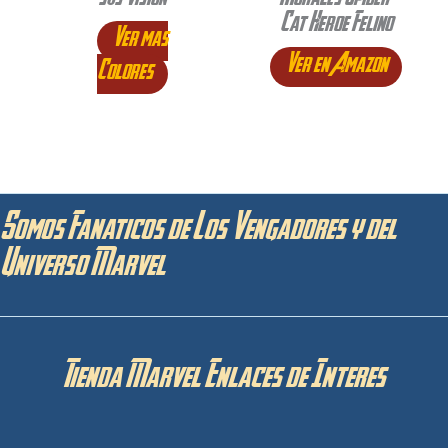
50s Vision
Morales Spider-
Cat Heroe Felino
Ver mas
Ver en Amazon
Colores
Somos Fanaticos de Los Vengadores y del
Universo Marvel
Tienda Marvel Enlaces de Interes