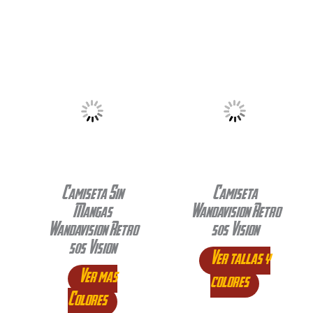
Camiseta Sin
Camiseta
Mangas
Wandavision Retro
Wandavision Retro
50s Vision
50s Vision
Ver tallas y
Ver mas
colores
Colores