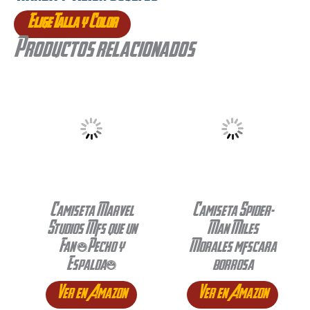
Elige Talla y Color
Productos relacionados
Camiseta Marvel
Camiseta Spider-
Studios Más que un
Man Miles
Fan (Pecho y
Morales máscara
Espalda)
borrosa
Ver en Amazon
Ver en Amazon