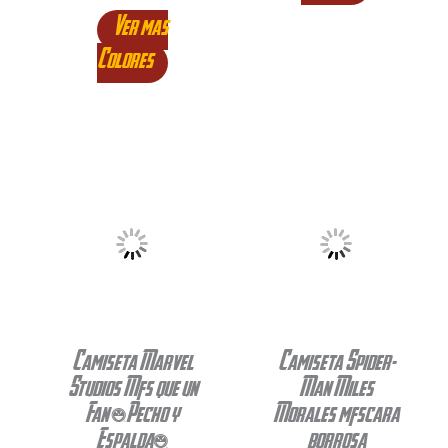
Ver mas
Colores
Camiseta Marvel
Camiseta Spider-
Studios Más que un
Man Miles
Fan (Pecho y
Morales máscara
Espalda)
borrosa