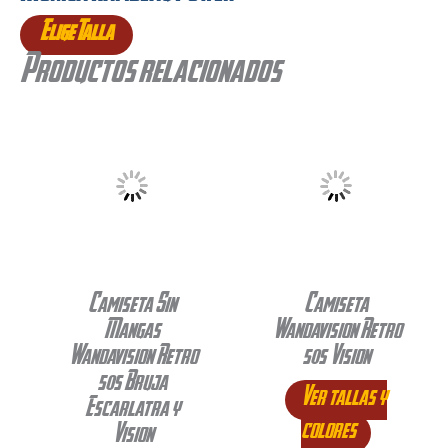
Elige Talla
Productos relacionados
Camiseta Sin
Camiseta
Mangas
Wandavision Retro
Wandavision Retro
50s Vision
50s Bruja
Ver tallas y
Escarlatra y
colores
Vision