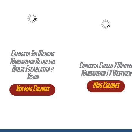
Camiseta Sin Mangas
Wandavision Retro 50s
Camiseta Cuello V Marve
Bruja Escarlatra y
Wandavision TV Westview
Vision
Mas Colores
Ver mas Colores