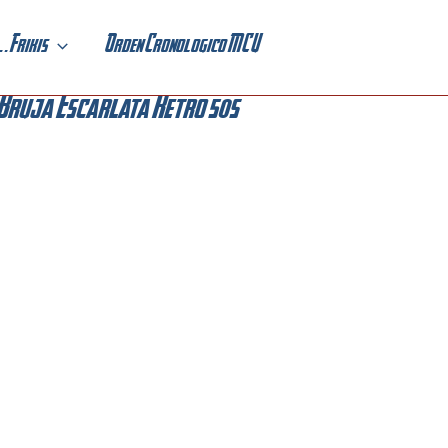
. . Frikis
Orden Cronologico MCU
Bruja Escarlata Retro 50s