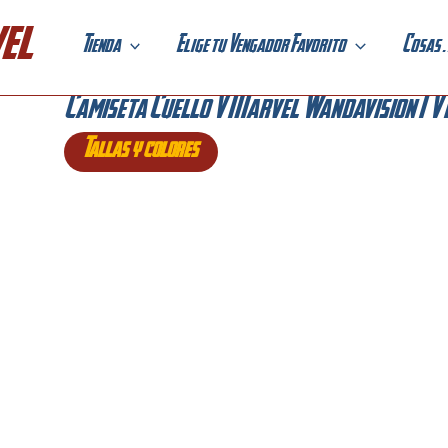
el
Tienda
Elige tu Vengador Favorito
Cosas . 
Camiseta Cuello V Marvel Wandavision TV 
Tallas y colores