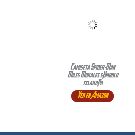
Camiseta Spider-Man
Miles Morales símbolo
telaraña
Ver en Amazon